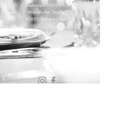
Restaurant UNVERHOFFT
Middelicher Straße 72
45891 Gelsenkirchen-Erle
Datenschutz
Impressum
Stornokonditionen