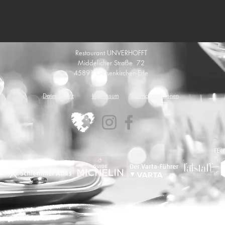
Restaurant UNVERHOFFT
Middelicher Straße 72
45891 Gelsenkirchen-Erle
Datenschutz
Impressum
Stornokonditionen