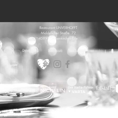
Restaurant UNVERHOFFT
Middelicher Straße 72
45891 Gelsenkirchen-Erle
Datenschutz
Impressum
Stornokonditionen