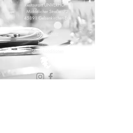
Restaurant UNVERHOFFT
Middelicher Straße 72
45891 Gelsenkirchen-Erle
Datenschutz
Impressum
Stornokonditionen