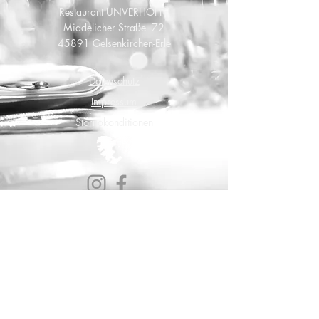
Restaurant UNVERHOFFT
Middelicher Straße 72
45891 Gelsenkirchen-Erle
Datenschutz
Impressum
Stornokonditionen