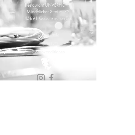
Restaurant UNVERHOFFT
Middelicher Straße 72
45891 Gelsenkirchen-Erle
Datenschutz
Impressum
Stornokonditionen