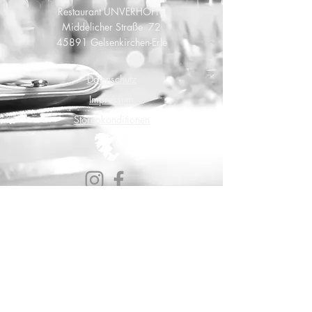
Restaurant UNVERHOFFT
Middelicher Straße 72
45891 Gelsenkirchen-Erle
Datenschutz
Impressum
Stornokonditionen