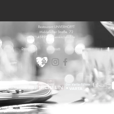
Restaurant UNVERHOFFT
Middelicher Straße 72
45891 Gelsenkirchen-Erle
Datenschutz
Impressum
Stornokonditionen